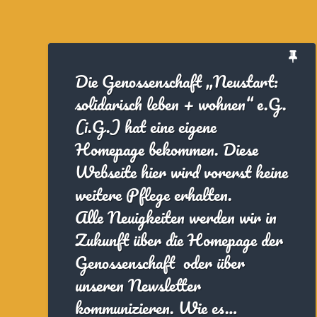
Die Genossenschaft „Neustart:
solidarisch leben + wohnen“ e.G.
(i.G.) hat eine eigene
Homepage bekommen. Diese
Webseite hier wird vorerst keine
weitere Pflege erhalten.
Alle Neuigkeiten werden wir in
Zukunft über die Homepage der
Genossenschaft oder über
unseren Newsletter
kommunizieren. Wie es…